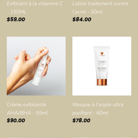
Exfoliant à la vitamine C
Lotion traitement contre
- 150ML
l’acné - 30ml
Prix
$59.00
Prix
$84.00
normal
normal
Crème
Masque
exfoliante
à
AHA/BHA
l'argile
-
ultra
55ml
purifiant
-
60ml
Crème exfoliante
Masque à l'argile ultra
AHA/BHA - 55ml
purifiant - 60ml
Prix
$90.00
Prix
$78.00
normal
normal